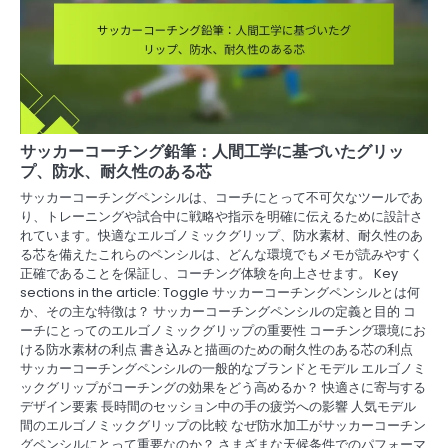
サッカーコーチング鉛筆：人間工学に基づいたグリッ
プ、防水、耐久性のある芯
サッカーコーチングペンシルは、コーチにとって不可欠なツールであ
り、トレーニングや試合中に戦略や指示を明確に伝えるために設計さ
れています。快適なエルゴノミックグリップ、防水素材、耐久性のあ
る芯を備えたこれらのペンシルは、どんな環境でもメモが読みやすく
正確であることを保証し、コーチング体験を向上させます。 Key
sections in the article: Toggle サッカーコーチングペンシルとは何
か、その主な特徴は？ サッカーコーチングペンシルの定義と目的 コ
ーチにとってのエルゴノミックグリップの重要性 コーチング環境にお
ける防水素材の利点 書き込みと描画のための耐久性のある芯の利点
サッカーコーチングペンシルの一般的なブランドとモデル エルゴノミ
ックグリップがコーチングの効果をどう高めるか？ 快適さに寄与する
デザイン要素 長時間のセッション中の手の疲労への影響 人気モデル
間のエルゴノミックグリップの比較 なぜ防水加工がサッカーコーチン
グペンシルにとって重要なのか？ さまざまな天候条件でのパフォーマ