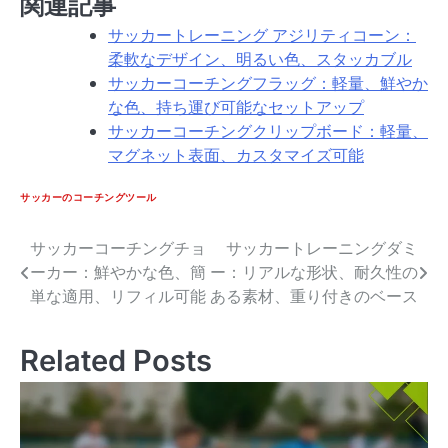
関連記事
サッカートレーニング アジリティコーン：
柔軟なデザイン、明るい色、スタッカブル
サッカーコーチングフラッグ：軽量、鮮やか
な色、持ち運び可能なセットアップ
サッカーコーチングクリップボード：軽量、
マグネット表面、カスタマイズ可能
サッカーのコーチングツール
サッカーコーチングチョ
サッカートレーニングダミ
Post
ーカー：鮮やかな色、簡
ー：リアルな形状、耐久性の
navigation
単な適用、リフィル可能
ある素材、重り付きのベース
Related Posts