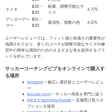
$20 –
軽量、調整可能なサ
ナイキ
4.7/5
$30
イズ
アンダーアー
$10 –
吸湿性、複数の色
4.3/5
マー
$20
ユーザーレビューでは、フィット感と快適さの重要性が
強調されており、多くのコーチが調整可能なサイズや練
習中の簡単な識別のためのさまざまな色を提供するブラ
ンドを好んでいます。
サッカーコーチングビブをオンラインで購入す
る場所
Amazon
– 幅広い選択肢とユーザーレビュ
ー
Soccer.com
– サッカー用具を専門に扱う
DICK’S Sporting Goods
– 店舗受け取りオ
プションを提供