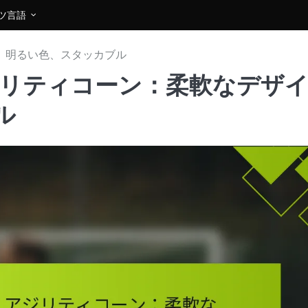
ツ
言語
、明るい色、スタッカブル
ジリティコーン：柔軟なデザ
ル