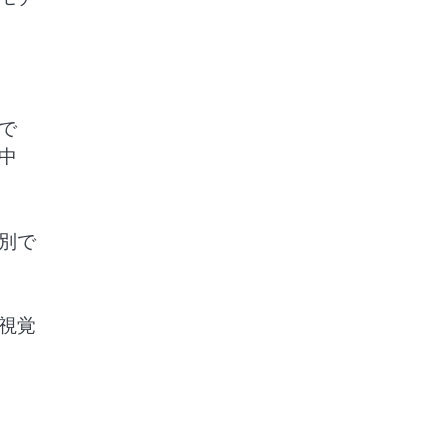
で
中
別で
視覚