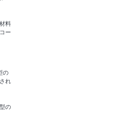
材料
コー
型の
され
型の