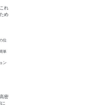
これ
ため
の位
簡単
ョン
高密
能に