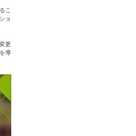
るこ
ショ
変更
を導