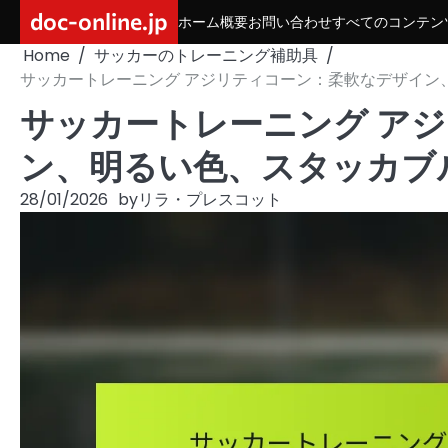
Skip
doc-online.jp
ホーム
概要
お問い合わせ
すべてのコンテン
to
Home
サッカーのトレーニング補助具
content
サッカートレーニング アジリティコーン：柔軟なデザイン
サッカートレーニング ア
ン、明るい色、スタッカブ
28/01/2026
by
リラ・プレスコット