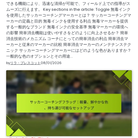
できる機能により、迅速な清掃が可能で、フィールド上での指導がス
ムーズに行えます。 Key sections in the article: Toggle 無毒インク
を使用したサッカーコーチングマーカーとは？ サッカーコーチングマ
ーカーの定義と目的 無毒インクを使用する利点 無毒マーカーを提供
する一般的なブランド 無毒インクの安全基準 無毒マーカーの環境へ
の影響 簡単消去機能は使いやすさをどのように向上させるか？ 簡単
消去技術のメカニズム コーチにとっての簡単消去の利点 簡単消去マ
ーカーと従来のマーカーの比較 簡単消去マーカーのメンテナンステク
ニック サッカーコーチングマーカーにはどのような色がありますか？
一般的な色のオプションとその用途…
by
リラ・プレスコット
08/01/2026