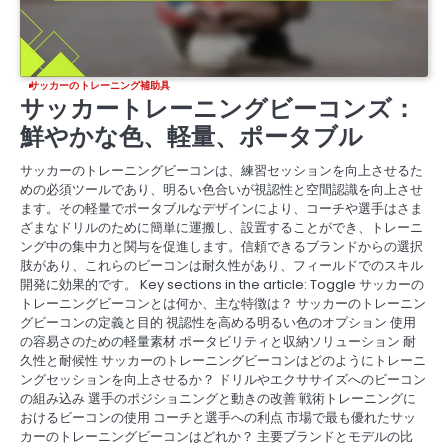
サッカーのトレーニング補助具
サッカートレーニングビーコンズ：
鮮やかな色、軽量、ポータブル
サッカーのトレーニングビーコンは、練習セッションを向上させるた
めの必須ツールであり、明るい色合いが視認性と空間認識を向上させ
ます。その軽量でポータブルなデザインにより、コーチや選手はさま
ざまなドリルのために簡単に運搬し、設置することができ、トレーニ
ング中の集中力と関与を促進します。信頼できるブランドからの選択
肢があり、これらのビーコンは耐久性があり、フィールドでのスキル
開発に効果的です。 Key sections in the article: Toggle サッカーの
トレーニングビーコンとは何か、主な特徴は？ サッカーのトレーニン
グビーコンの定義と目的 視認性を高める明るい色のオプション 使用
の容易さのための軽量素材 ポータビリティと収納ソリューション 耐
久性と耐候性 サッカーのトレーニングビーコンはどのようにトレーニ
ングセッションを向上させるか？ ドリルやエクササイズへのビーコン
の組み込み 選手のポジショニングと動きの改善 戦術トレーニングに
おけるビーコンの使用 コーチと選手への利点 市場で最も優れたサッ
カーのトレーニングビーコンはどれか？ 主要ブランドとモデルの比