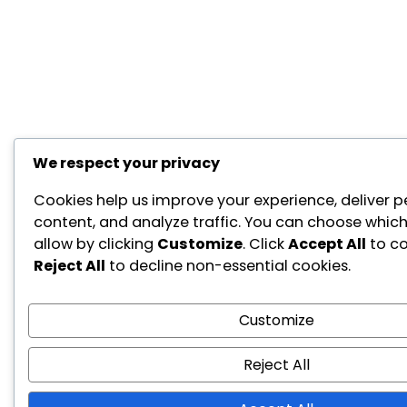
We respect your privacy
Cookies help us improve your experience, deliver p
content, and analyze traffic. You can choose which
allow by clicking
Customize
. Click
Accept All
to co
Reject All
to decline non-essential cookies.
Customize
Reject All