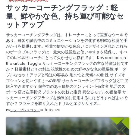
サッカーのコーチングツール
サッカーコーチングフラッグ：軽
量、鮮やかな色、持ち運び可能なセ
ットアップ
サッカーコーチングフラッグは、トレーナーにとって重要なツールで
あり、練習や試合中のコミュニケーションを強化する明確な視覚的手
がかりを提供します。軽量で鮮やかな色合いにデザインされたこれら
のポータブルフラッグは、最大の視認性と使いやすさを確保し、すべ
てのレベルのコーチにとって欠かせない存在です。 Key sections in
the article: Toggle サッカーコーチングフラッグの主な特徴は何です
か？ 軽量素材とその利点 視認性のための鮮やかな色の重要性 ポータ
ブルなセットアップと輸送の容易さ 耐久性と天候への耐性 サイズオ
プションと使いやすさへの影響 サッカーコーチングフラッグはどこで
購入できますか？ 競争力のある価格のオンライン小売業者 地元のス
ポーツ店と在庫状況 ブランドの比較と推奨 異なるモデルの価格帯 サ
ッカーコーチングフラッグを効果的に使用するにはどうすればよいで
すか？ フラッグを取り入れたドリルとエクササイズ…
by
リラ・プレスコット
08/01/2026