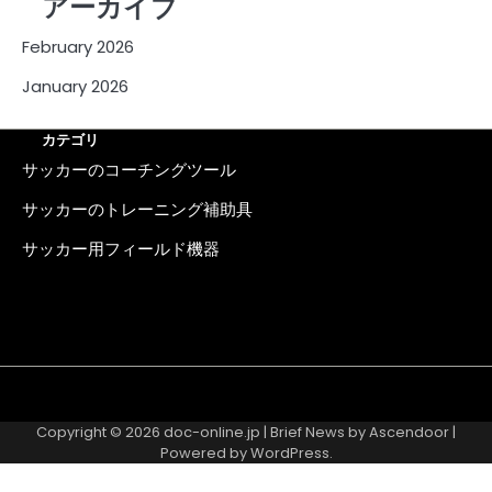
アーカイブ
February 2026
January 2026
カテゴリ
サッカーのコーチングツール
サッカーのトレーニング補助具
サッカー用フィールド機器
About
Contact
Cookie
Privacy
Sitemap
Terms
Us
Us
Policy
Policy
and
Copyright © 2026
doc-online.jp
| Brief News by
Ascendoor
|
Conditions
Powered by
WordPress
.