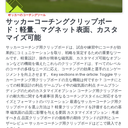
サッカーのコーチングツール
サッカーコーチングクリップボー
ド：軽量、マグネット表面、カスタ
マイズ可能
サッカーコーチング用クリップボードは、試合や練習中にコーチが効
果的にコミュニケーションを取り、戦略を策定するための重要なツー
ルです。軽量設計、操作が簡単な磁気面、カスタマイズ可能なオプシ
ョンなどの機能を備えたこれらのクリップボードは、すべてのレベル
のコーチの多様なニーズに応え、コーチングの効果と選手のエンゲー
ジメントを向上させます。 Key sections in the article: Toggle サッ
カーコーチング用クリップボードの主な機能は何ですか？ コーチにと
っての軽量設計の利点 ゲームプレイ中の磁気面の利点 チームブラン
ディングのためのカスタマイズオプション コーチング用クリップボー
ドの耐久性に関する考慮事項 異なるコーチングスタイルに対応するサ
イズとフォーマットのバリエーション 最適なサッカーコーチング用ク
リップボードを選ぶ方法は？ 軽量クリップボードを評価するための基
準 磁気面の品質に影響を与える要因 カスタマイズオプション：考慮
すべき点 品質クリップボードの価格帯の期待 ブランドの評判とユー
ザーレビュー サッカーコーチング用クリップボードはどこで購入でき