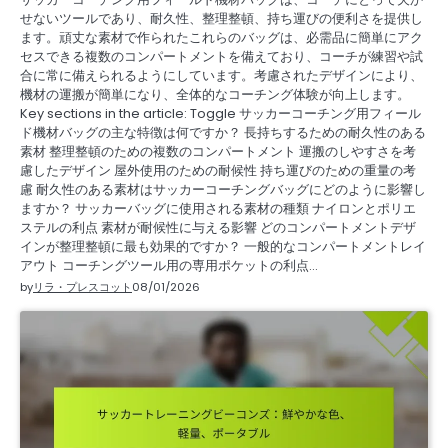
せないツールであり、耐久性、整理整頓、持ち運びの便利さを提供し
ます。頑丈な素材で作られたこれらのバッグは、必需品に簡単にアク
セスできる複数のコンパートメントを備えており、コーチが練習や試
合に常に備えられるようにしています。考慮されたデザインにより、
機材の運搬が簡単になり、全体的なコーチング体験が向上します。
Key sections in the article: Toggle サッカーコーチング用フィール
ド機材バッグの主な特徴は何ですか？ 長持ちするための耐久性のある
素材 整理整頓のための複数のコンパートメント 運搬のしやすさを考
慮したデザイン 屋外使用のための耐候性 持ち運びのための重量の考
慮 耐久性のある素材はサッカーコーチングバッグにどのように影響し
ますか？ サッカーバッグに使用される素材の種類 ナイロンとポリエ
ステルの利点 素材が耐候性に与える影響 どのコンパートメントデザ
インが整理整頓に最も効果的ですか？ 一般的なコンパートメントレイ
アウト コーチングツール用の専用ポケットの利点…
by
リラ・プレスコット
08/01/2026